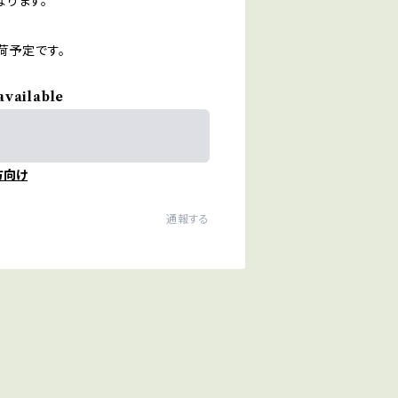
ります。
荷予定です。
available
方向け
通報する